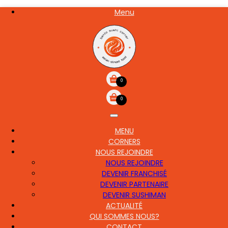
Aller
Menu
NOS
au
CARTE
contenu
principal
0
0
MENU
MAIN
CORNERS
NAVIGATION
NOUS REJOINDRE
NOUS REJOINDRE
DEVENIR FRANCHISÉ
DEVENIR PARTENAIRE
DEVENIR SUSHIMAN
ACTUALITÉ
QUI SOMMES NOUS?
CONTACT