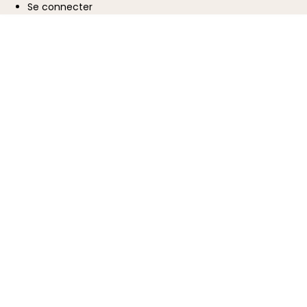
Se connecter
User
account
menu