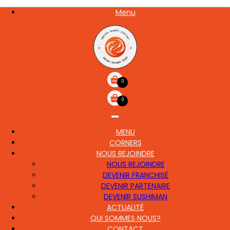
Aller
Menu
NOS
au
CARTE
contenu
principal
0
0
MENU
MAIN
CORNERS
NAVIGATION
NOUS REJOINDRE
NOUS REJOINDRE
DEVENIR FRANCHISÉ
DEVENIR PARTENAIRE
DEVENIR SUSHIMAN
ACTUALITÉ
QUI SOMMES NOUS?
CONTACT