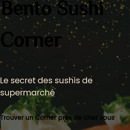
Bento Sushi
Corner
Le secret des sushis de
supermarché
Trouver un Corner près de chez vous