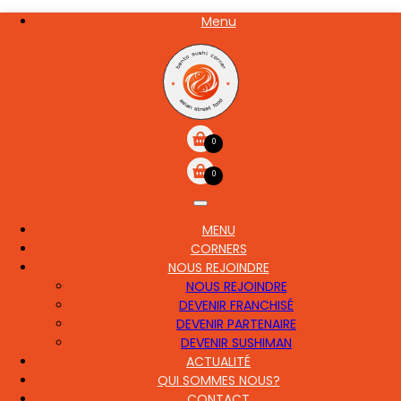
Aller
Menu
NOS
au
CARTE
contenu
principal
0
0
MENU
MAIN
CORNERS
NAVIGATION
NOUS REJOINDRE
NOUS REJOINDRE
DEVENIR FRANCHISÉ
DEVENIR PARTENAIRE
DEVENIR SUSHIMAN
ACTUALITÉ
QUI SOMMES NOUS?
CONTACT