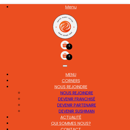
Aller
Menu
NOS
au
CARTE
contenu
principal
0
0
MENU
MAIN
CORNERS
NAVIGATION
NOUS REJOINDRE
NOUS REJOINDRE
DEVENIR FRANCHISÉ
DEVENIR PARTENAIRE
DEVENIR SUSHIMAN
ACTUALITÉ
QUI SOMMES NOUS?
CONTACT