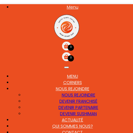
Aller
Menu
NOS
au
CARTE
contenu
principal
0
0
MENU
MAIN
CORNERS
NAVIGATION
NOUS REJOINDRE
NOUS REJOINDRE
DEVENIR FRANCHISÉ
DEVENIR PARTENAIRE
DEVENIR SUSHIMAN
ACTUALITÉ
QUI SOMMES NOUS?
CONTACT