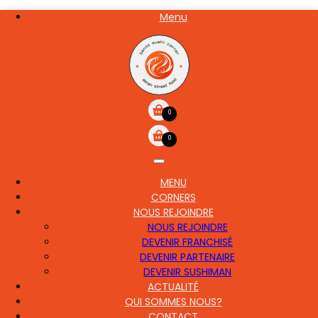
Aller
Menu
NOS
au
CARTE
contenu
principal
0
0
MENU
MAIN
CORNERS
NAVIGATION
NOUS REJOINDRE
NOUS REJOINDRE
DEVENIR FRANCHISÉ
DEVENIR PARTENAIRE
DEVENIR SUSHIMAN
ACTUALITÉ
QUI SOMMES NOUS?
CONTACT