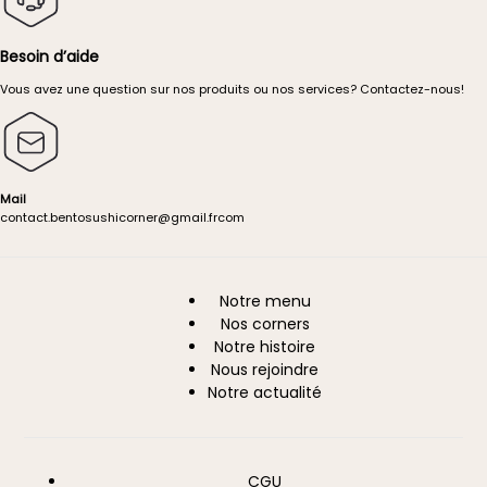
Besoin d’aide
Vous avez une question sur nos produits ou nos services?
Contactez-nous!
Mail
contact.
bentosushicorner@g
mail.
fr
com
Notre menu
A
Nos corners
propos
Notre histoire
Nous rejoindre
Notre actualité
CGU
Information