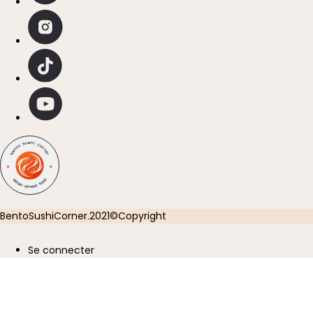
BentoSushiCorner.2021©Copyright
Se connecter
User
account
menu