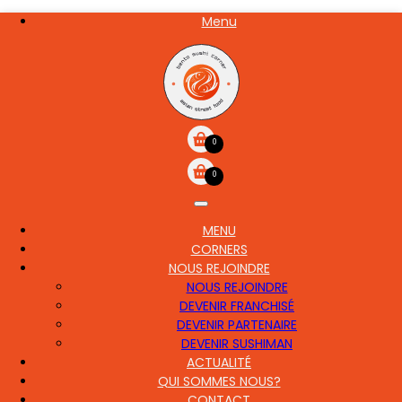
Aller
Menu
NOS
au
CARTE
contenu
principal
0
0
MENU
MAIN
CORNERS
NAVIGATION
NOUS REJOINDRE
NOUS REJOINDRE
DEVENIR FRANCHISÉ
DEVENIR PARTENAIRE
DEVENIR SUSHIMAN
ACTUALITÉ
QUI SOMMES NOUS?
CONTACT