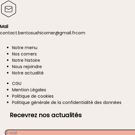
Mail
contact.
bentosushicorner@g
mail.
fr
com
Notre menu
A
Nos corners
propos
Notre histoire
Nous rejoindre
Notre actualité
CGU
Information
Mention Légales
Politique de cookies
Politique générale de la confidentialité des données
Recevrez nos actualités
Email