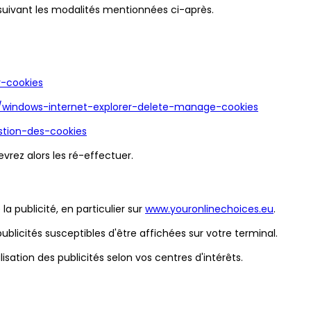
 suivant les modalités mentionnées ci-après.
r-cookies
2/windows-internet-explorer-delete-manage-cookies
estion-des-cookies
vrez alors les ré-effectuer.
 publicité, en particulier sur
www.youronlinechoices.eu
.
licités susceptibles d'être affichées sur votre terminal.
sation des publicités selon vos centres d'intérêts.