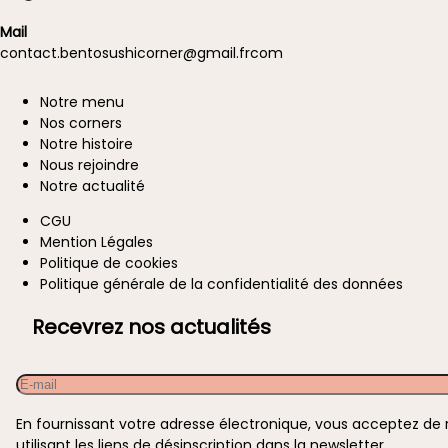
Mail
contact.
bentosushicorner@g
mail.
fr
com
Notre menu
A
Nos corners
propos
Notre histoire
Nous rejoindre
Notre actualité
CGU
Information
Mention Légales
Politique de cookies
Politique générale de la confidentialité des données
Recevrez nos actualités
Email
En fournissant votre adresse électronique, vous acceptez de
utilisant les liens de désinscription dans la newsletter.