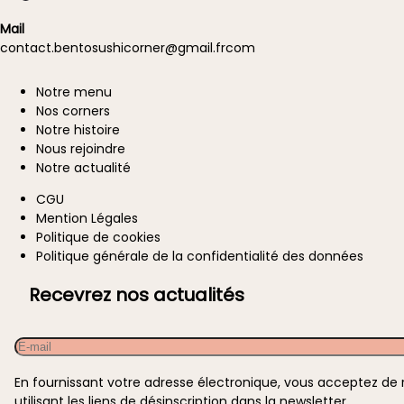
Mail
contact.
bentosushicorner@g
mail.
fr
com
Notre menu
A
Nos corners
propos
Notre histoire
Nous rejoindre
Notre actualité
CGU
Information
Mention Légales
Politique de cookies
Politique générale de la confidentialité des données
Recevrez nos actualités
Email
En fournissant votre adresse électronique, vous acceptez de
utilisant les liens de désinscription dans la newsletter.