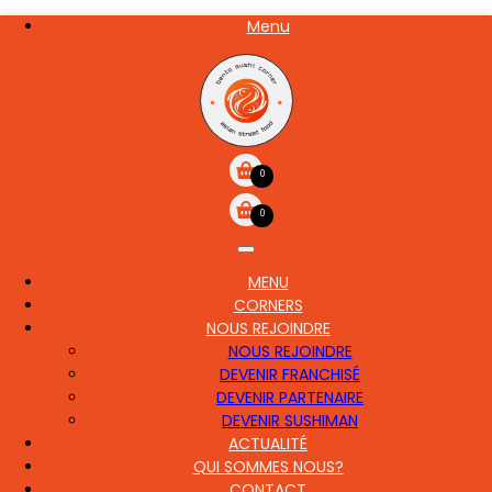
Aller
Menu
NOS
au
CARTE
contenu
principal
0
0
MENU
MAIN
CORNERS
NAVIGATION
NOUS REJOINDRE
NOUS REJOINDRE
DEVENIR FRANCHISÉ
DEVENIR PARTENAIRE
DEVENIR SUSHIMAN
ACTUALITÉ
QUI SOMMES NOUS?
CONTACT