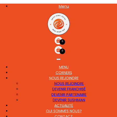
Aller
Menu
NOS
au
CARTE
contenu
principal
0
0
MENU
MAIN
CORNERS
NAVIGATION
NOUS REJOINDRE
NOUS REJOINDRE
DEVENIR FRANCHISÉ
DEVENIR PARTENAIRE
DEVENIR SUSHIMAN
ACTUALITÉ
QUI SOMMES NOUS?
CONTACT