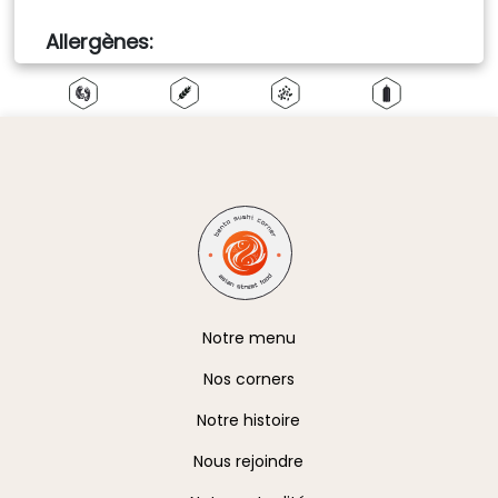
Allergènes
Fruits à
Gluten
Graines de
Moutarde
coques
sésame
Oeufs
Poissons
Soja
A propos
Notre menu
Nos corners
Notre histoire
Nous rejoindre