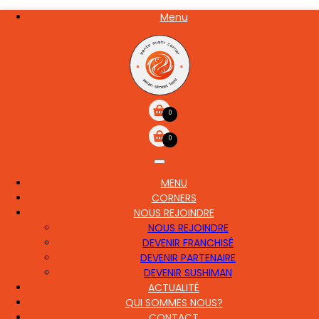
Aller
Menu
NOS
au
CARTE
contenu
principal
0
0
MENU
MAIN
CORNERS
NAVIGATION
NOUS REJOINDRE
NOUS REJOINDRE
DEVENIR FRANCHISÉ
DEVENIR PARTENAIRE
DEVENIR SUSHIMAN
ACTUALITÉ
QUI SOMMES NOUS?
CONTACT