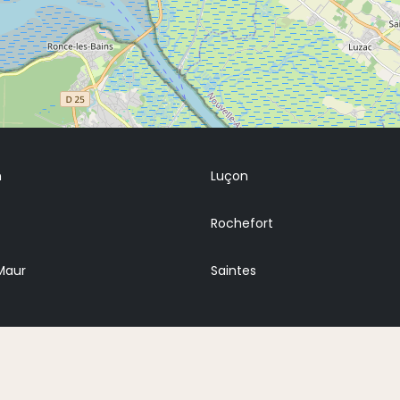
n
Luçon
Rochefort
Maur
Saintes