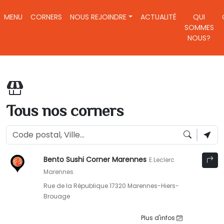
Aller au contenu principal
MAIN NAVIGATION
MENU
CORNERS
NOUS REJOINDRE
ACTUALITÉ
QUI
SOMMES
NOUS?
Tous nos corners
Bento Sushi Corner Marennes
E.Leclerc
Marennes
Rue de la République 17320 Marennes-Hiers-
Brouage
Plus d'infos