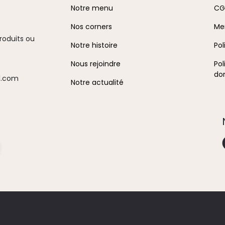
A propos
In
Notre menu
CG
Nos corners
Me
roduits ou
Notre histoire
Pol
Nous rejoindre
Pol
do
.
com
Notre actualité
on