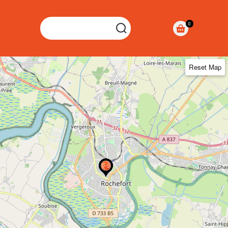
SEARCH
0
Reset Map