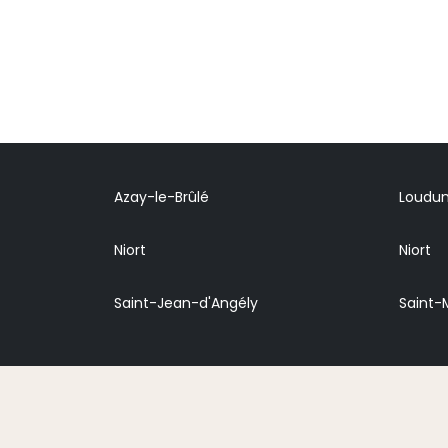
Azay-le-Brûlé
Loudu
Niort
Niort
Saint-Jean-d'Angély
Saint-