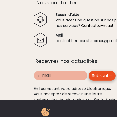
Nous contacter
Besoin d’aide
Vous avez une question sur nos p
nos services?
Contactez-nous!
Mail
contact.
bentosushicorner@g
mail
Recevrez nos actualités
Email
En fournissant votre adresse électronique,
vous acceptez de recevoir une lettre
d'information hebdomadaire de Bento Sushi
Corner. Vous pouvez vous désinscrire à tout
moment en utilisant les liens de désinscripti
dans la newsletter.