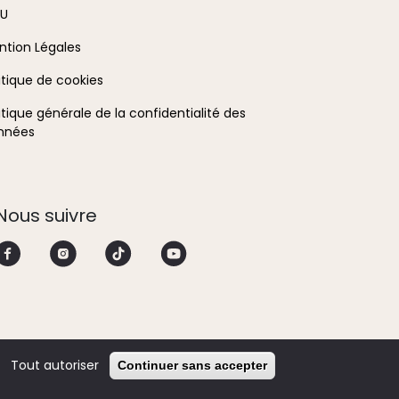
formation
U
ntion Légales
itique de cookies
itique générale de la confidentialité des
nnées
Nous suivre
Tout autoriser
Continuer sans accepter